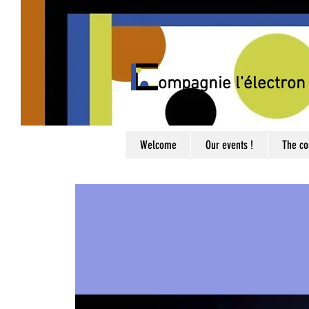
C
ompagnie l'électron 
Welcome
Our events !
The c