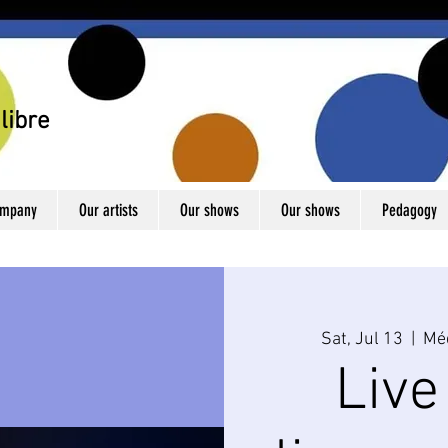
libre
ompany
Our artists
Our shows
Our shows
Pedagogy
Sat, Jul 13
  |  
Mé
Live