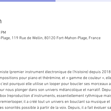
n
0 PM
Plage, 119 Rue de Wellin, 80120 Fort-Mahon-Plage, France
niste (premier instrument électronique de l’histoire) depuis 2018.
ositions pour piano et thérémine, et « gamme de couleur », elle 
 c’est pourquoi elle utilise un looper pour boucler ses morceaux 
our nous plonger dans son univers mélancolique et narratif. Dep
tbox (reproduction d’instruments, essentiellement rythmique mais
emierlooper, il a créé tout un univers en bouclant sa musique et 
les sonorités possible à partir de la voix. Depuis, il a fait évoluer s