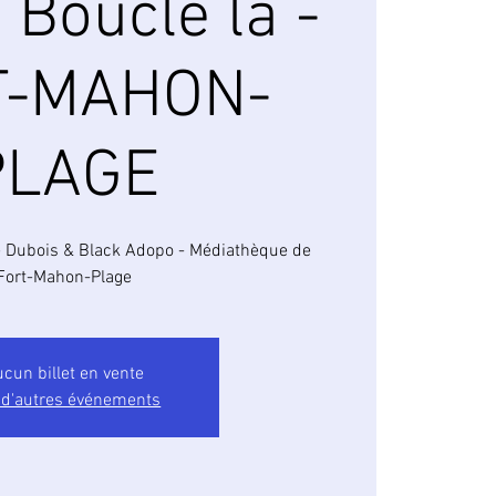
- Boucle la -
T-MAHON-
PLAGE
te Dubois & Black Adopo - Médiathèque de
Fort-Mahon-Plage
cun billet en vente
 d'autres événements