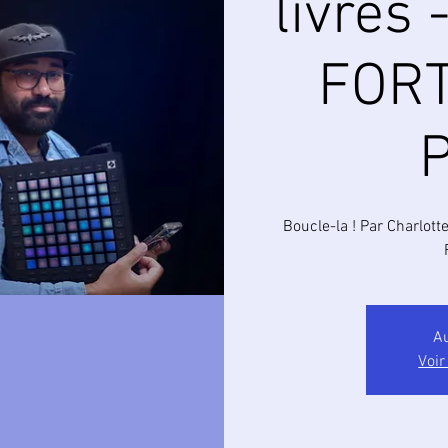
livres 
FOR
Boucle-la ! Par Charlot
Au
Voir