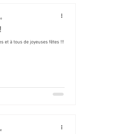
re
!
 et à tous de joyeuses fêtes !!!
re