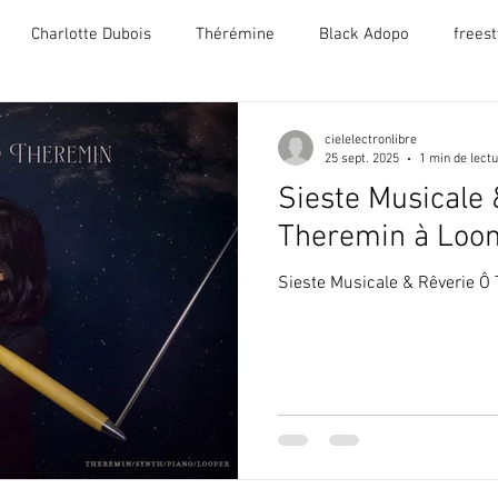
Charlotte Dubois
Thérémine
Black Adopo
freest
tre
Catégorie sans titre
Jaune
Voix
Couleurs
cielelectronlibre
25 sept. 2025
1 min de lect
Sieste Musicale 
live
Looper
Grandmother
MoogGrandmother
Theremin à Loon
Sieste Musicale & Rêverie Ô
ifeak
Drumbruteimpact
Theremini
Minilab
Rêv