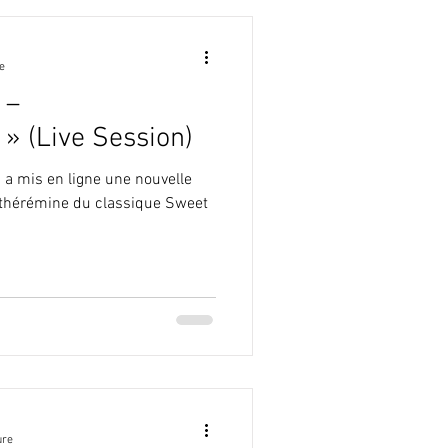
e
 –
» (Live Session)
 a mis en ligne une nouvelle
au thérémine du classique Sweet
ure