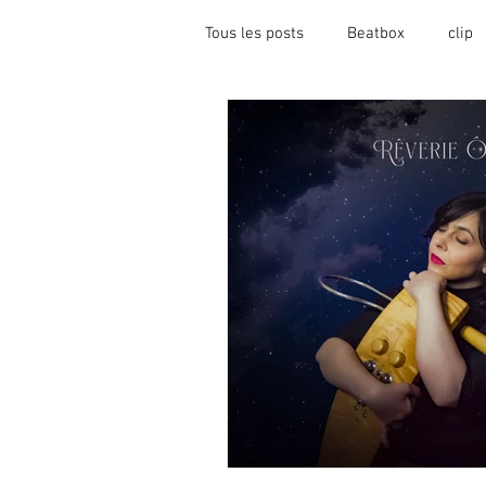
Tous les posts
Beatbox
clip
Pédagogie
Catégorie sans ti
Dessins
Audrey Robitaille
Microfreak
Synthé
Min
Événement