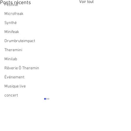
Voir tout
Posts récents
Festival
Microfreak
Synthé
Minifeak
Drumbruteimpact
Theremini
Minilab
Rêverie Ô Theremin
Événement
Musique live
concert
Commentaires