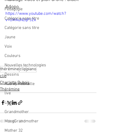
Adopo.
Pédagogie
https://www.youtube.com/watch?
Catégorie sans titre
v=UMAuN2qPJZk
Catégorie sans titre
Jaune
Voix
Couleurs
Nouvelles technologies
thérémine
clip
piano
Dessins
clip
Charlotte Dubois
Audrey Robitaille
Thérémine
live
Looper
Grandmother
MoogGrandmother
Mother 32