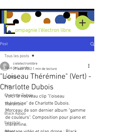
Compagnie l'électron libre
Post
Tous les posts
cielelectronlibre
Tous les posts
29 août 2022
1 min de lecture
"L'oiseau Thérémine" (Vert) -
Beatbox
Charlotte Dubois
clip
Charlotte Dubois
Voici le nouveau clip "l'oiseau 
thérémine" de Charlotte Dubois. 
Thérémine
Morceau de son dernier album "gamme 
Black Adopo
de couleurs". Composition pour piano et 
freestyle
thérémine.
Montage vidéo et plan drone : Black 
Piano