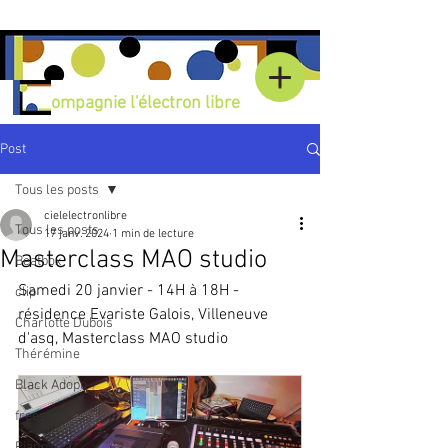
Compagnie l'électron libre
Post
Tous les posts
cielelectronlibre
Tous les posts
17 janv. 2024
1 min de lecture
Masterclass MAO studio
Beatbox
Samedi 20 janvier - 14H à 18H - 
clip
résidence Evariste Galois, Villeneuve 
Charlotte Dubois
d'asq, Masterclass MAO studio
Thérémine
Black Adopo
freestyle
Piano