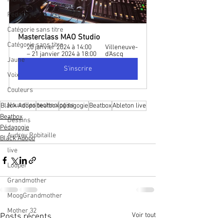
Pédagogie
Catégorie sans titre
Masterclass MAO Studio
Catégorie sans titre
20 janvier 2024 à 14:00 
Villeneuve-
– 21 janvier 2024 à 18:00
d'Ascq
Jaune
S'inscrire
Voix
Couleurs
Nouvelles technologies
Black Adopo
beatbox
pédagogie
Beatbox
Ableton live
Beatbox
Dessins
Pédagogie
Audrey Robitaille
Black Adopo
live
Looper
Grandmother
MoogGrandmother
Mother 32
Voir tout
Posts récents