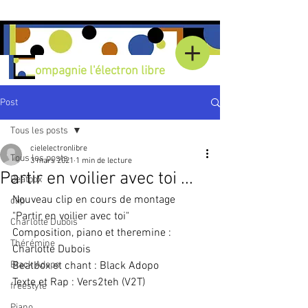
Compagnie l'électron libre
Post
Tous les posts
cielelectronlibre
Tous les posts
3 mars 2021
1 min de lecture
Partir en voilier avec toi ...
Beatbox
Nouveau clip en cours de montage
clip
"Partir en voilier avec toi"
Charlotte Dubois
Composition, piano et theremine : 
Thérémine
Charlotte Dubois
Black Adopo
Beatbox et chant : Black Adopo
Texte et Rap : Vers2teh (V2T)
freestyle
Piano