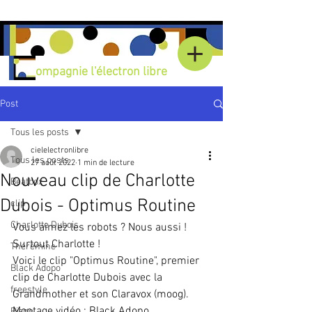
Compagnie l'électron libre
Post
Tous les posts
cielelectronlibre
Tous les posts
27 août 2022
1 min de lecture
Nouveau clip de Charlotte
Beatbox
Dubois - Optimus Routine
clip
Charlotte Dubois
Vous aimez les robots ? Nous aussi ! 
Surtout Charlotte !
Thérémine
Voici le clip "Optimus Routine", premier 
Black Adopo
clip de Charlotte Dubois avec la 
freestyle
Grandmother et son Claravox (moog). 
Montage vidéo : Black Adopo.
Piano