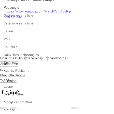
Pédagogie
https://www.youtube.com/watch?v=x1qqRij-
Catégorie sans titre
06Q&t=40s
Catégorie sans titre
Jaune
Voix
Couleurs
Nouvelles technologies
Charlotte Dubois
thérémine
clip
grandmother
Dessins
Ableton live
clip
Audrey Robitaille
Charlotte Dubois
live
Thérémine
Looper
Grandmother
MoogGrandmother
Mother 32