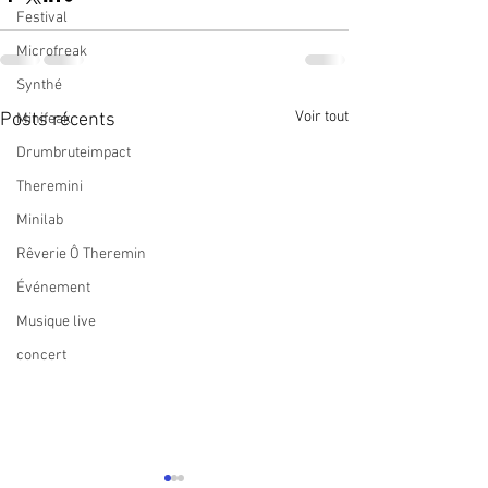
Festival
Microfreak
Synthé
Voir tout
Posts récents
Minifeak
Drumbruteimpact
Theremini
Minilab
Rêverie Ô Theremin
Événement
Musique live
concert