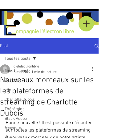
Compagnie l'électron libre
Post
Tous les posts
cielelectronlibre
Tous les posts
8 mai 2022
1 min de lecture
Nouveaux morceaux sur les
Beatbox
les plateformes de
clip
Charlotte Dubois
streaming de Charlotte
Thérémine
Dubois
Black Adopo
Bonne nouvelle ! Il est possible d'écouter 
freestyle
sur toutes les plateformes de streaming 
2 nouveaux morceaux de notre artiste 
Piano