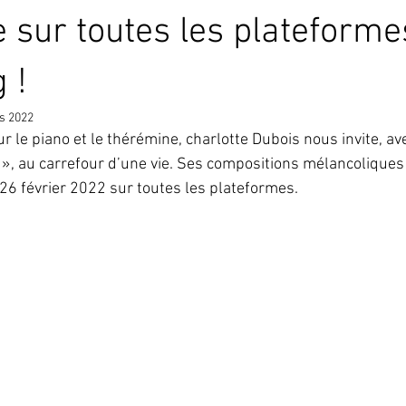
per
Grandmother
MoogGrandmother
Mother 32
Fes
e sur toutes les plateforme
 !
teimpact
Theremini
Minilab
Rêverie Ô Theremin
É
s 2022
 le piano et le thérémine, charlotte Dubois nous invite, av
, au carrefour d’une vie. Ses compositions mélancoliques 
 26 février 2022 sur toutes les plateformes.