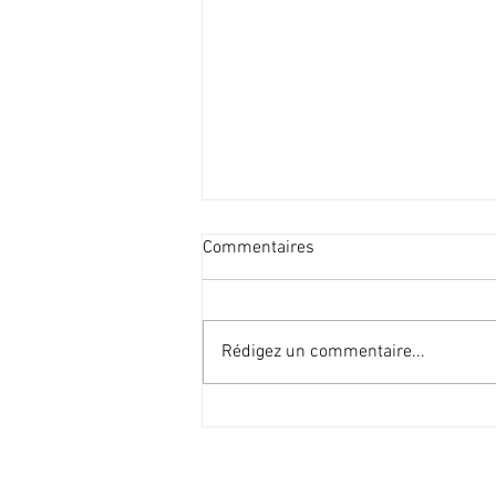
Commentaires
Rédigez un commentaire...
SynthFest France 2026 : La
Compagnie L'Électron Libre
était présente, Charlotte
Dubois honorée du Grand Prix