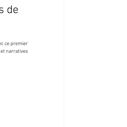
tival
Microfreak
s de
vénement
ec ce premier 
et narratives 