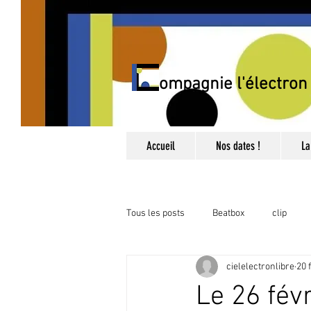
Compagnie l'électron 
Accueil
Nos dates !
La
Tous les posts
Beatbox
clip
cielelectronlibre
20 
Catégorie sans titre
Catégorie sa
Le 26 fév