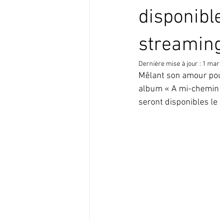
Audrey Robitaille
live
Loo
disponibl
streaming
Synthé
Minifeak
Drumbru
Dernière mise à jour :
1 mar
Mêlant son amour pour
album « A mi-chemin »
seront disponibles le