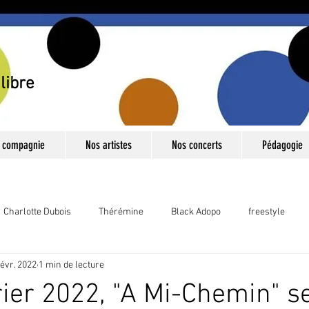
libre
 compagnie
Nos artistes
Nos concerts
Pédagogie
Charlotte Dubois
Thérémine
Black Adopo
freestyle
févr. 2022
1 min de lecture
ns titre
Jaune
Voix
Couleurs
Nouvelles technologi
rier 2022, "A Mi-Chemin" s