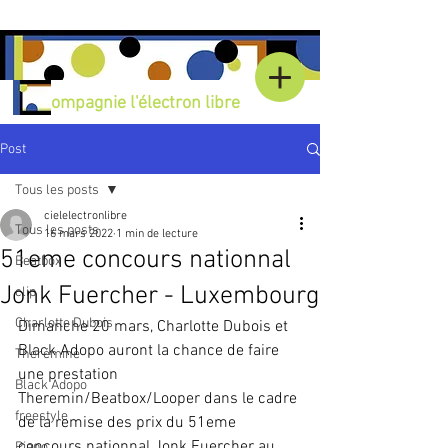
Compagnie l'électron libre
Post
Tous les posts
cielelectronlibre
Tous les posts
16 mars 2022
1 min de lecture
51eme concours nationnal
Beatbox
Jonk Fuercher - Luxembourg
clip
Charlotte Dubois
Dimanche 20 mars, Charlotte Dubois et 
Black Adopo auront la chance de faire 
Thérémine
une prestation 
Black Adopo
Theremin/Beatbox/Looper dans le cadre 
freestyle
de la remise des prix du 51eme 
concours nationnal Jonk Fuercher au 
Piano