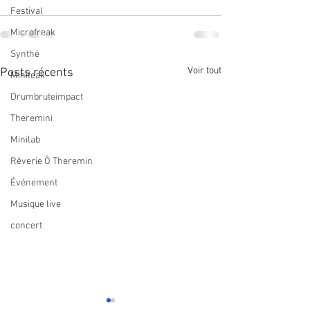
Festival
Microfreak
Synthé
Voir tout
Posts récents
Minifeak
Drumbruteimpact
Theremini
Minilab
Rêverie Ô Theremin
Événement
Musique live
concert