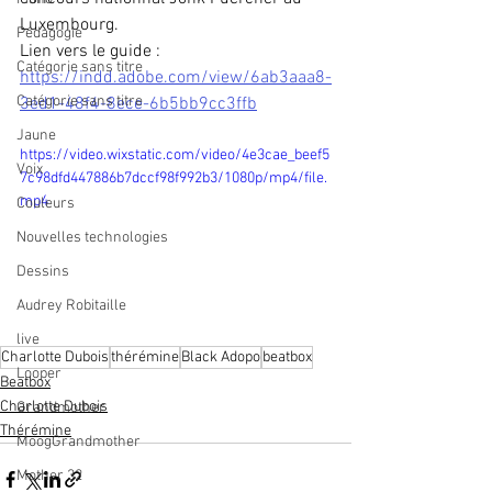
Luxembourg.
Pédagogie
Lien vers le guide : 
Catégorie sans titre
https://indd.adobe.com/view/6ab3aaa8-
Catégorie sans titre
3ed1-48f4-8ece-6b5bb9cc3ffb
Jaune
https://video.wixstatic.com/video/4e3cae_beef5
Voix
7c98dfd447886b7dccf98f992b3/1080p/mp4/file.
mp4
Couleurs
Nouvelles technologies
Dessins
Audrey Robitaille
live
Charlotte Dubois
thérémine
Black Adopo
beatbox
Looper
Beatbox
Charlotte Dubois
Grandmother
Thérémine
MoogGrandmother
Mother 32