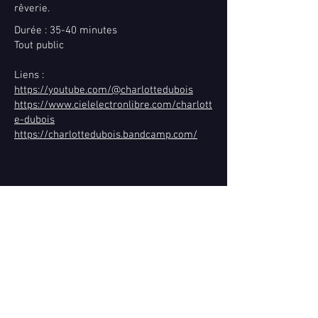
rêverie.
Durée : 35-40 minutes
Tout public
Liens :
https://youtube.com/@charlottedubois
https://www.cielelectronlibre.com/charlott
e-dubois
https://charlottedubois.bandcamp.com/
nous contacter
Black Adopo