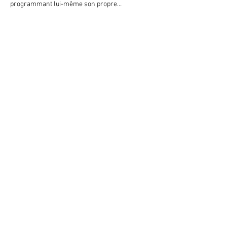
programmant lui-même son propre…
Afficher plus
Partager cet événement
nous contacter
Black Adopo
Audrey Robitaille