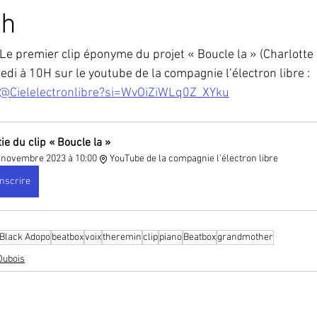
per
Grandmother
MoogGrandmother
Mother 32
Fes
0h
Le premier clip éponyme du projet « Boucle la » (Charlotte 
teimpact
Theremini
Minilab
Rêverie Ô Theremin
É
di à 10H sur le youtube de la compagnie l’électron libre : 
/@Cielelectronlibre?si=WvOiZiWLq0Z_XYku
ie du clip « Boucle la »
 novembre 2023 à 10:00
YouTube de la compagnie l’électron libre
inscrire
Black Adopo
beatbox
voix
theremin
clip
piano
Beatbox
grandmother
Dubois