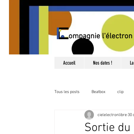
Compagnie l'électron 
Accueil
Nos dates !
La
Tous les posts
Beatbox
clip
cielelectronlibre
30 
Catégorie sans titre
Catégorie sa
Sortie du