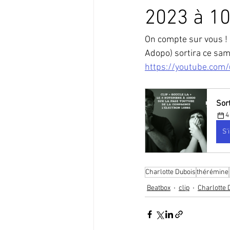
Audrey Robitaille
live
Loo
2023 à 1
On compte sur vous ! 
Synthé
Minifeak
Drumbru
Adopo) sortira ce same
https://youtube.com
Sort
4
S'
Charlotte Dubois
thérémine
Beatbox
clip
Charlotte 