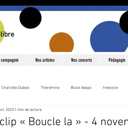
libre
 compagnie
Nos artistes
Nos concerts
Pédagogie
Charlotte Dubois
Thérémine
Black Adopo
freestyle
oct. 2023
1 min de lecture
ns titre
Jaune
Voix
Couleurs
Nouvelles technologi
 clip « Boucle la » - 4 nov