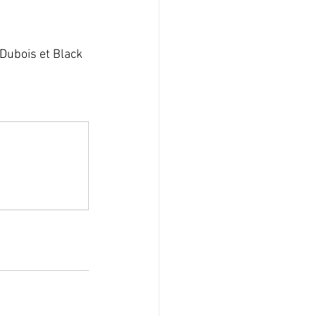
tival
Microfreak
Dubois et Black 
vénement