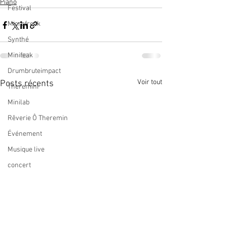
Piano
Festival
Microfreak
Synthé
Minifeak
Drumbruteimpact
Voir tout
Posts récents
Theremini
Minilab
Rêverie Ô Theremin
Événement
Musique live
concert