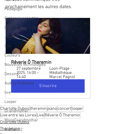
prochainement les autres dates.
Pédagogie
Catégorie sans titre
Catégorie sans titre
Jaune
Voix
Couleurs
Rêverie Ô Theremin
Nouvelles technologies
27 septembre 
Loon-Plage - 
2025, 14:00 – 
Médiathèque 
Dessins
14:40
Marcel Pagnol
Audrey Robitaille
S'inscrire
live
Looper
Charlotte Dubois
theremin
piano
concert
looper
Grandmother
Live entre les Livres
Live
Rêverie Ô Theremin
MoogGrandmother
Charlotte Dubois
Thérémine
Mother 32