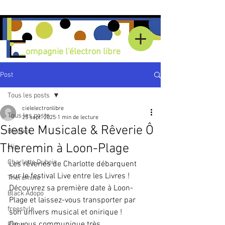
Compagnie l'électron libre
Post
Tous les posts
cielelectronlibre
Tous les posts
25 sept. 2025
1 min de lecture
Sieste Musicale & Rêverie Ô
Beatbox
Theremin à Loon-Plage
clip
Charlotte Dubois
Les rêveries de Charlotte débarquent 
sur le festival Live entre les Livres ! 
Thérémine
Découvrez sa première date à Loon-
Black Adopo
Plage et laissez-vous transporter par 
freestyle
son univers musical et onirique !
On vous communique très 
Piano